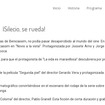
Inicio
Historia
Programa
¡Silecio, se rueda!
as de Benicassim, no podía pasar desapercibido al mundo del cine. En 1
icassim en “Novio a la vista”. Protagonizada por Jossete Arno y Jorg
poca.
 para que el protagonista de “La vida es maravillosa” descubriera por pr
e la película
“Segunda piel”
del director
Gerardo Vera
y protagonizada
matográfico convirtiéndose en el escenario del rodaje de la serie sobre
anga.
oloma” del director, Pablo Granell. Esta ficción de corta duración y gra